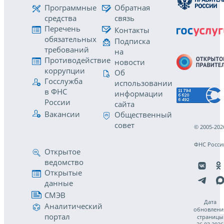
Программные
Обратная
средства
связь
Перечень
Контакты
обязательных
Подписка
требований
на
Противодействие
новости
коррупции
Об
Госслужба
использовании
в ФНС
информации
России
сайта
Вакансии
Общественный
совет
© 2005-202
ФНС Росси
Открытое
ведомство
Открытые
данные
СМЭВ
Дата
Аналитический
обновлени
портал
страницы