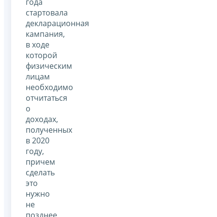
года
стартовала
декларационная
кампания,
в ходе
которой
физическим
лицам
необходимо
отчитаться
о
доходах,
полученных
в 2020
году,
причем
сделать
это
нужно
не
позднее