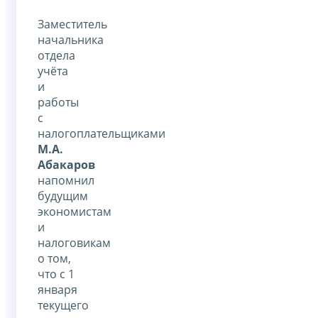
Заместитель
начальника
отдела
учёта
и
работы
с
налогоплательщиками
М.А.
Абакаров
напомнил
будущим
экономистам
и
налоговикам
о том,
что с 1
января
текущего