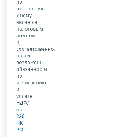
по
отношению
к нему
является
налоговым
агентом
и,
соответственно,
на нее
возложены
обязанности
по
исчислению
и
уплате
НДФЛ
(
ст.
226
НК
РФ
).