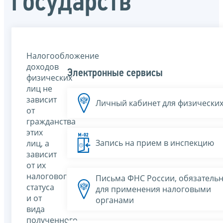
государств
Налогообложение
доходов
Электронные сервисы
физических
лиц не
зависит
Личный кабинет для физических
от
гражданства
этих
Запись на прием в инспекцию
лиц, а
зависит
от их
налогового
Письма ФНС России, обязатель
статуса
для применения налоговыми
и от
органами
вида
полученного