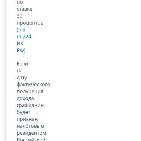
по
ставке
30
процентов
(
п.3
ст.224
НК
РФ
).
Если
на
дату
фактического
получения
дохода
гражданин
будет
признан
налоговым
резидентом
Российской