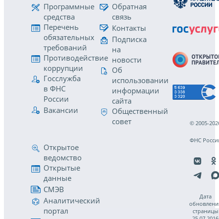
Программные
Обратная
средства
связь
Перечень
Контакты
обязательных
Подписка
требований
на
Противодействие
новости
коррупции
Об
Госслужба
использовании
в ФНС
информации
России
сайта
Вакансии
Общественный
совет
© 2005-202
ФНС Росси
Открытое
ведомство
Открытые
данные
СМЭВ
Дата
Аналитический
обновлени
портал
страницы
25.07.2016