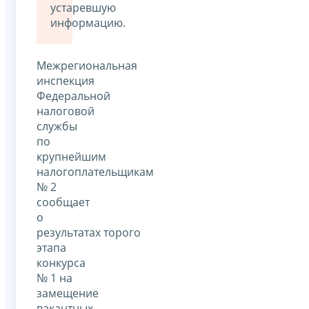
устаревшую
информацию.
Межрегиональная
инспекция
Федеральной
налоговой
службы
по
крупнейшим
налогоплательщикам
№ 2
сообщает
о
результатах торого
этапа
конкурса
№ 1 на
замещение
вакантных