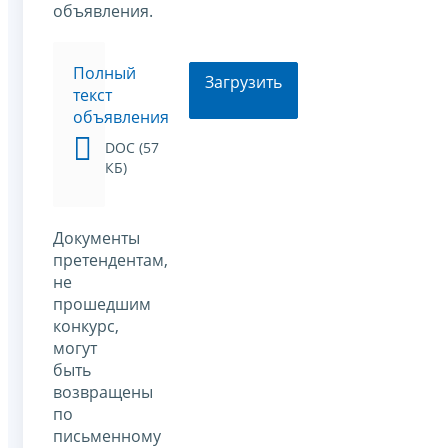
объявления.
Полный
Загрузить
текст
объявления
DOC (57
КБ)
Документы
претендентам,
не
прошедшим
конкурс,
могут
быть
возвращены
по
письменному