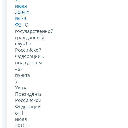
июля
2004 г.
№ 79-
ФЗ
«О
государственной
гражданской
службе
Российской
Федерации»,
подпунктом
«а»
пункта
7
Указа
Президента
Российской
Федерации
от 1
июля
2010 г.