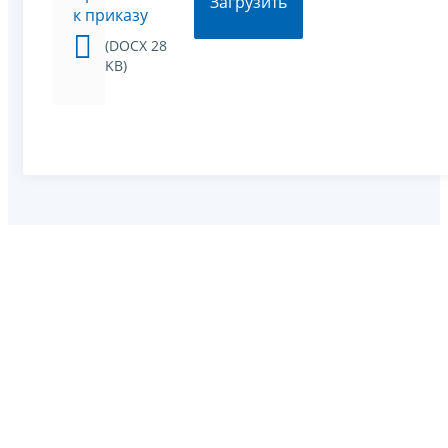
Загрузить
к приказу
(DOCX 28
KB)