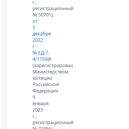
г.,
регистрационный
№ 50701),
от
5
декабря
2022
г.
№ ЕД-7-
4/1159@
(зарегистрирован
Министерством
юстиции
Российской
Федерации
9
января
2023
г.,
регистрационный
№ 71956),