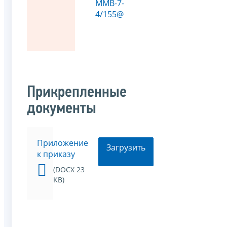
ММВ-7-
4/155@
Прикрепленные
документы
Приложение
Загрузить
к приказу
(DOCX 23
KB)