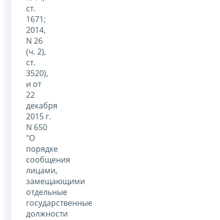
ст.
1671;
2014,
N 26
(ч. 2),
ст.
3520),
и от
22
декабря
2015 г.
N 650
"О
порядке
сообщения
лицами,
замещающими
отдельные
государственные
должности