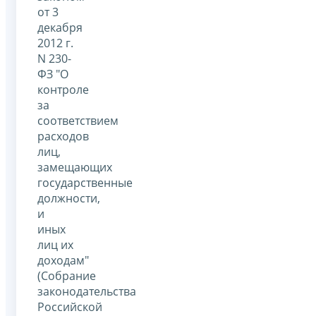
от 3
декабря
2012 г.
N 230-
ФЗ "О
контроле
за
соответствием
расходов
лиц,
замещающих
государственные
должности,
и
иных
лиц их
доходам"
(Собрание
законодательства
Российской