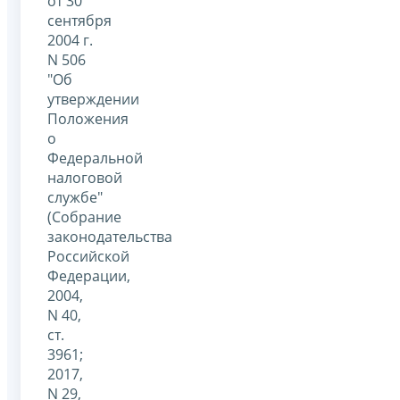
от 30
сентября
2004 г.
N 506
"Об
утверждении
Положения
о
Федеральной
налоговой
службе"
(Собрание
законодательства
Российской
Федерации,
2004,
N 40,
ст.
3961;
2017,
N 29,