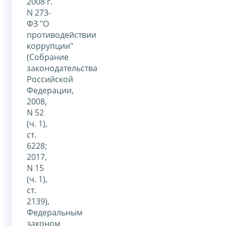
2008 г.
N 273-
ФЗ "О
противодействии
коррупции"
(Собрание
законодательства
Российской
Федерации,
2008,
N 52
(ч. 1),
ст.
6228;
2017,
N 15
(ч. 1),
ст.
2139),
Федеральным
законом