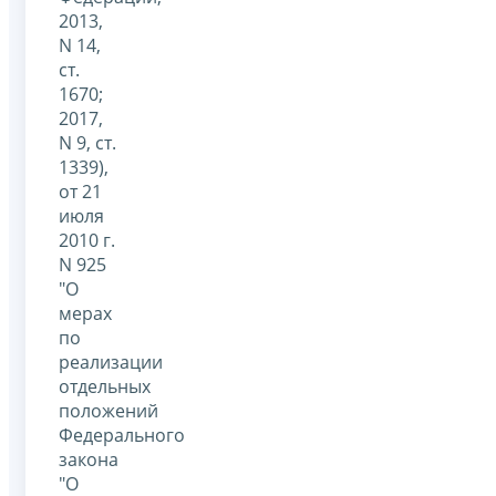
2013,
N 14,
ст.
1670;
2017,
N 9, ст.
1339),
от 21
июля
2010 г.
N 925
"О
мерах
по
реализации
отдельных
положений
Федерального
закона
"О