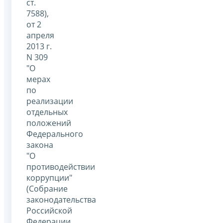
ст.
7588),
от 2
апреля
2013 г.
N 309
"О
мерах
по
реализации
отдельных
положений
Федерального
закона
"О
противодействии
коррупции"
(Собрание
законодательства
Российской
Федерации,