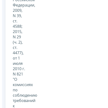
Федерации,
2009,
N 39,
ст.
4588;
2015,
N 29
(ч. 2),
ст.
4477),
от 1
июля
2010 г.
N 821
"О
комиссиях
по
соблюдению
требований
к