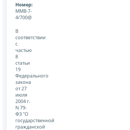
Номер:
ММВ-7-
4/700@
В
соответствии
с
частью
8
статьи
19
Федерального
закона
от 27
июля
2004 г.
N 79-
ФЗ "О
государственной
гражданской