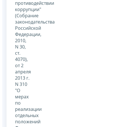
противодействии
коррупции"
(Собрание
законодательства
Российской
Федерации,
2010,
N 30,
ст.
4070),
от 2
апреля
2013 г.
N 310
"О
мерах
по
реализации
отдельных
положений