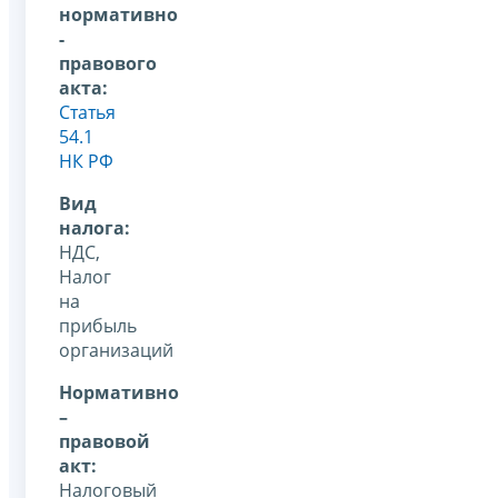
нормативно
-
правового
акта:
Статья
54.1
НК РФ
Вид
налога:
НДС,
Налог
на
прибыль
организаций
Нормативно
–
правовой
акт:
Налоговый