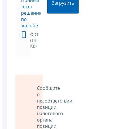
Полный
Загрузить
текст
решения
по
жалобе
ODT
(14
KB)
Сообщите
о
несоответствии
позиции
налогового
органа
позиции,