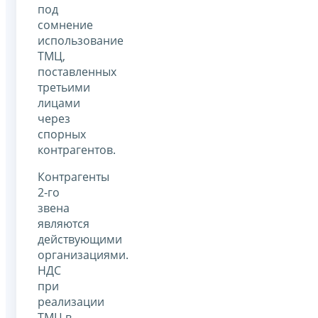
под
сомнение
использование
ТМЦ,
поставленных
третьими
лицами
через
спорных
контрагентов.
Контрагенты
2-го
звена
являются
действующими
организациями.
НДС
при
реализации
ТМЦ в