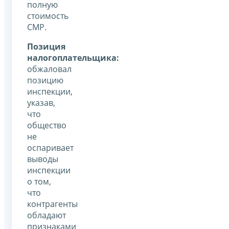
полную
стоимость
СМР.
Позиция
налогоплательщика:
обжаловал
позицию
инспекции,
указав,
что
общество
не
оспаривает
выводы
инспекции
о том,
что
контрагенты
обладают
признаками