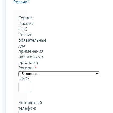
России"
.
Cервис:
Письма
ФНС
России,
обязательные
для
применения
налоговыми
органами
Регион:
*
ФИО:
Контактный
телефон: