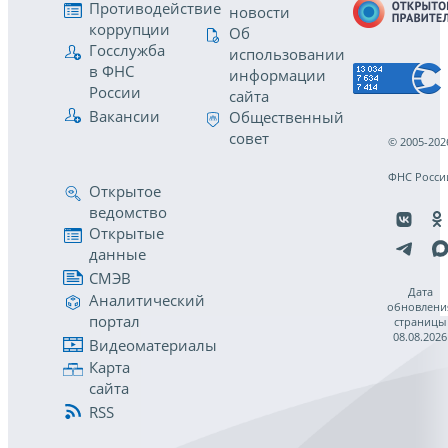
Противодействие
новости
коррупции
Об
Госслужба
использовании
в ФНС
информации
России
сайта
Вакансии
Общественный
совет
© 2005-202
ФНС Росси
Открытое
ведомство
Открытые
данные
СМЭВ
Дата
Аналитический
обновлени
портал
страницы
08.08.2026
Видеоматериалы
Карта
сайта
RSS