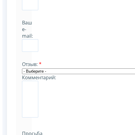
Ваш
e-
mail:
Отзыв:
*
Комментарий:
Просьба