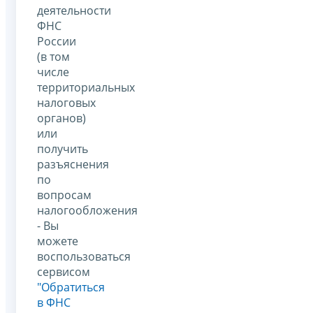
деятельности
ФНС
России
(в том
числе
территориальных
налоговых
органов)
или
получить
разъяснения
по
вопросам
налогообложения
- Вы
можете
воспользоваться
сервисом
"Обратиться
в ФНС