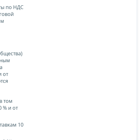
ты по НДС
оговой
ам
Общества)
нным
а
и от
ются
в том
 % и от
тавкам 10