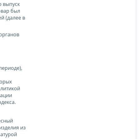
о выпуск
овар был
й (далее в
 органов
периоде),
торых
олитикой
зации
одекса.
есный
изделия из
латурой