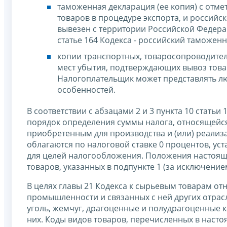
таможенная декларация (ее копия) с отм
товаров в процедуре экспорта, и российс
вывезен с территории Российской Федера
статье 164 Кодекса - российский таможенн
копии транспортных, товаросопроводител
мест убытия, подтверждающих вывоз това
Налогоплательщик может представлять л
особенностей.
В соответствии с абзацами 2 и 3 пункта 10 стать
порядок определения суммы налога, относящейся
приобретенным для производства и (или) реализа
облагаются по налоговой ставке 0 процентов, у
для целей налогообложения. Положения настоящ
товаров, указанных в подпункте 1 (за исключением
В целях главы 21 Кодекса к сырьевым товарам о
промышленности и связанных с ней других отрас
уголь, жемчуг, драгоценные и полудрагоценные 
них. Коды видов товаров, перечисленных в насто