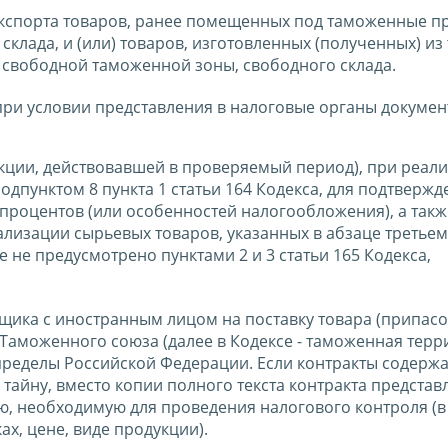
кспорта товаров, ранее помещенных под таможенные п
клада, и (или) товаров, изготовленных (полученных) из 
вободной таможенной зоны, свободного склада.
ри условии представления в налоговые органы докумен
едакции, действовавшей в проверяемый период), при реал
одпунктом 8 пункта 1 статьи 164 Кодекса, для подтвержд
процентов (или особенностей налогообложения), а такж
лизации сырьевых товаров, указанных в абзаце третьем
е не предусмотрено пунктами 2 и 3 статьи 165 Кодекса,
ьщика с иностранным лицом на поставку товара (припасо
аможенного союза (далее в Кодексе - таможенная терр
 пределы Российской Федерации. Если контракты содержа
тайну, вместо копии полного текста контракта представ
, необходимую для проведения налогового контроля (в 
х, цене, виде продукции).