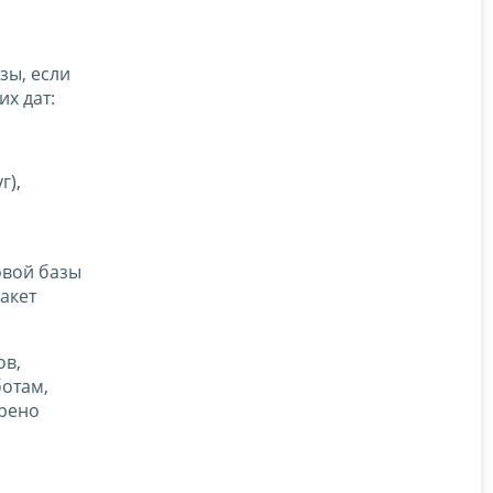
зы, если
их дат:
г),
говой базы
акет
ов,
ботам,
трено