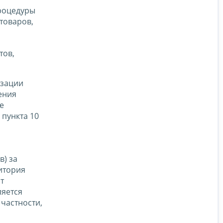
роцедуры
товаров,
тов,
изации
ения
е
 пункта 10
в) за
итория
т
ляется
частности,