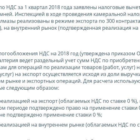
о НДС за 1 квартал 2018 года заявлены налоговые выче
амней. Инспекцией в ходе проведения камеральной нал
лмазы реализованы в режиме экспорта по 300 контракт
й), на внутренний рынок (подтвержденная реализация на
алогообложения НДС на 2018 год (утверждена приказом 
галтерия ведет раздельный учет сумм НДС по приобрете
ам для операций по реализации товаров (работ, услуг) н
услуг) на экспорт осуществляется исходя из доли выручк
ем рынке и экспортных операций. Для расчета использу
ные следующим образом:
еализацией на экспорт (облагаемых НДС по ставке 0 %), 
ом периоде подтверждено право на применение ставки 0
 не подтверждено применение ставки 0 %;
реализацией на внутреннем рынке (облагаемых НДС по с