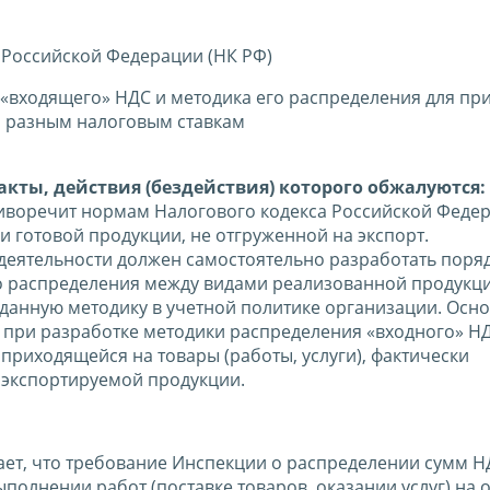
 Российской Федерации (НК РФ)
 «входящего» НДС и методика его распределения для п
о разным налоговым ставкам
кты, действия (бездействия) которого обжалуются:
иворечит нормам Налогового кодекса Российской Феде
и готовой продукции, не отгруженной на экспорт.
деятельности должен самостоятельно разработать поря
го распределения между видами реализованной продукц
данную методику в учетной политике организации. Осн
при разработке методики распределения «входного» НДС
риходящейся на товары (работы, услуги), фактически
 экспортируемой продукции.
ет, что требование Инспекции о распределении сумм Н
олнении работ (поставке товаров, оказании услуг) на о