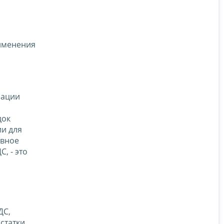
рименения
рации
док
ии для
овное
, - это
ДС,
статки