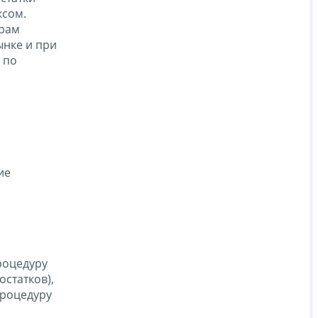
ксом.
арам
ынке и при
 по
ие
роцедуру
остатков),
процедуру