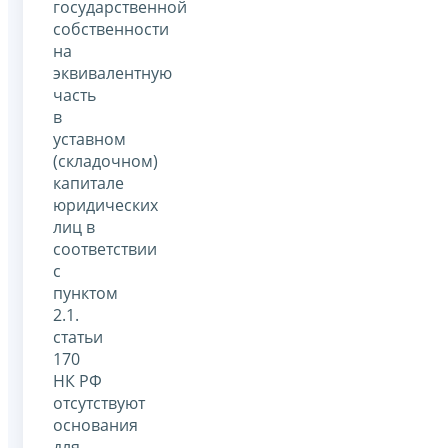
государственной
собственности
на
эквивалентную
часть
в
уставном
(складочном)
капитале
юридических
лиц в
соответствии
с
пунктом
2.1.
статьи
170
НК РФ
отсутствуют
основания
для