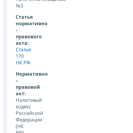
№3
Статья
нормативно
-
правового
акта:
Статья
170
НК РФ
Нормативно
–
правовой
акт:
Налоговый
кодекс
Российской
Федерации
(НК
РФ)