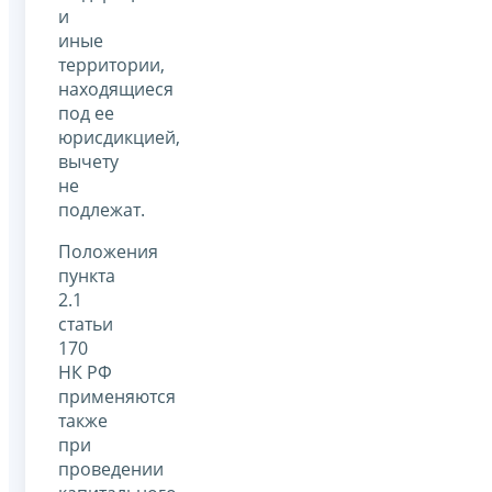
и
иные
территории,
находящиеся
под ее
юрисдикцией,
вычету
не
подлежат.
Положения
пункта
2.1
статьи
170
НК РФ
применяются
также
при
проведении