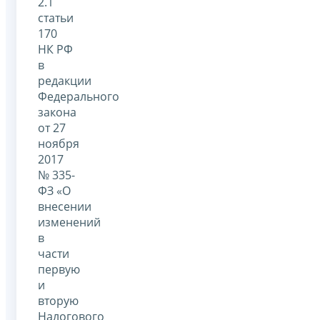
2.1
статьи
170
НК РФ
в
редакции
Федерального
закона
от 27
ноября
2017
№ 335-
ФЗ «О
внесении
изменений
в
части
первую
и
вторую
Налогового