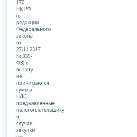
170
НК РФ
(в
редакции
Федерального
закона
от
27.11.2017
№ 335-
ФЗ) к
вычету
не
принимаются
суммы
НДС,
предъявленные
налогоплательщику
в
случае
закупки
им