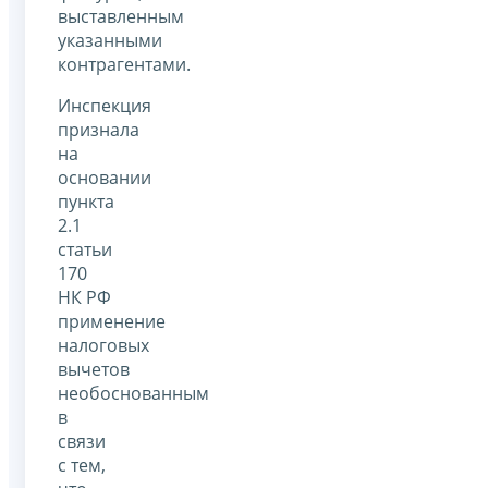
выставленным
указанными
контрагентами.
Инспекция
признала
на
основании
пункта
2.1
статьи
170
НК РФ
применение
налоговых
вычетов
необоснованным
в
связи
с тем,