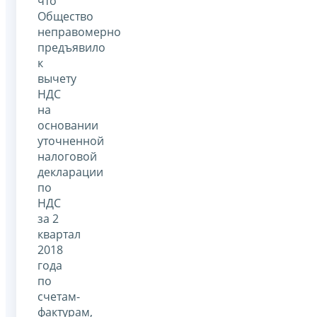
что
Общество
неправомерно
предъявило
к
вычету
НДС
на
основании
уточненной
налоговой
декларации
по
НДС
за 2
квартал
2018
года
по
счетам-
фактурам,