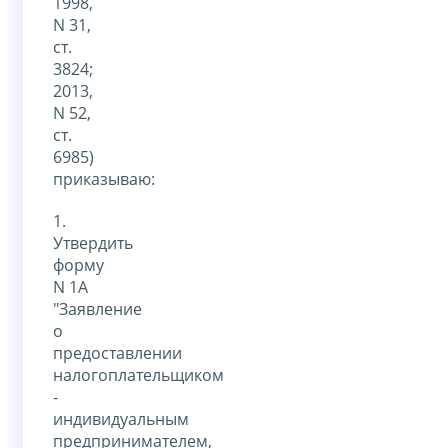
1998,
N 31,
ст.
3824;
2013,
N 52,
ст.
6985)
приказываю:
1.
Утвердить
форму
N 1А
"Заявление
о
предоставлении
налогоплательщиком
-
индивидуальным
предпринимателем,