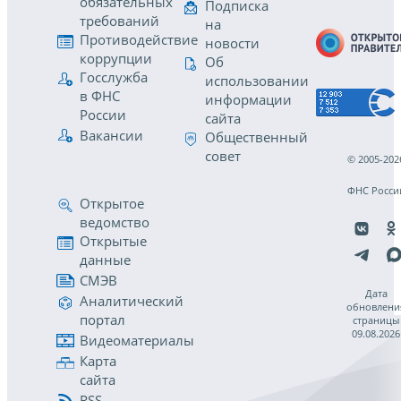
обязательных
Подписка
требований
на
Противодействие
новости
коррупции
Об
Госслужба
использовании
в ФНС
информации
России
сайта
Вакансии
Общественный
совет
© 2005-202
ФНС Росси
Открытое
ведомство
Открытые
данные
СМЭВ
Дата
Аналитический
обновлени
портал
страницы
09.08.2026
Видеоматериалы
Карта
сайта
RSS