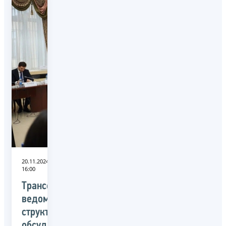
20.11.2024
16:00
Трансформацию
ведомственной
структуры
обсудили