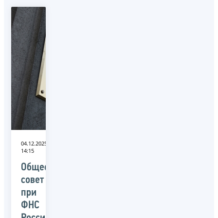
04.12.2025
14:15
Общественный
совет
при
ФНС