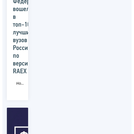
Федерации
вошел
в
топ-10
лучших
вузов
России
по
версии
RAEX
Новость