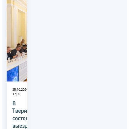
25.10.2024
17:00
В
Твери
состоялось
выездное