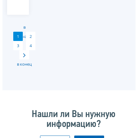
в
1
начало
2
3
4
в конец
Нашли ли Вы нужную
информацию?