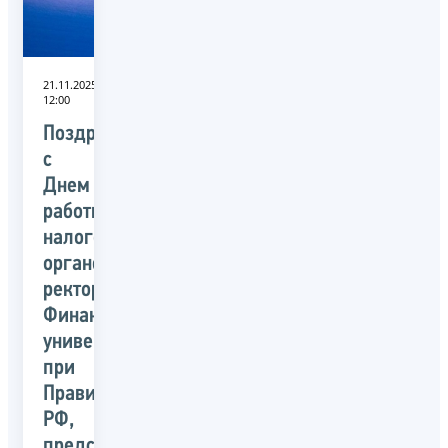
21.11.2025
12:00
Поздравление
с
Днем
работника
налоговых
органов
ректора
Финансового
университета
при
Правительстве
РФ,
председателя