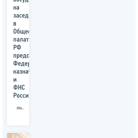
на
заседании
в
Общественной
палате
РФ
представители
Федерального
казначейства
и
ФНС
России
Новость