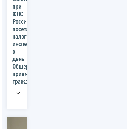
при
ФНС
России
посетят
налоговые
инспекции
в
день
Общероссийского
приема
граждан
Новость