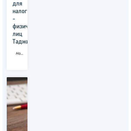
для
налогоплательщиков
-
физических
лиц
Таджикистана
Новость