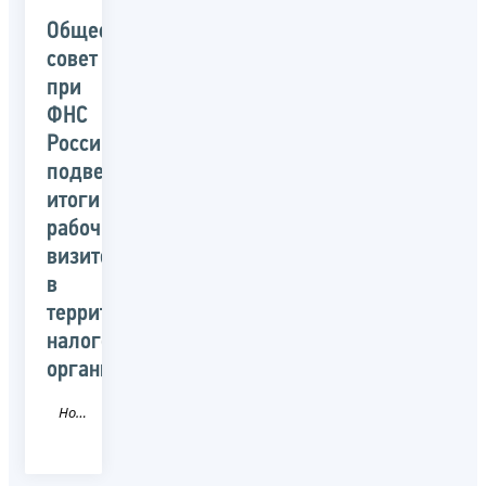
Общественный
совет
при
ФНС
России
подвел
итоги
рабочих
визитов
в
территориальные
налоговые
органы
Новость