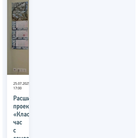
25.07.2025
17:00
Расширение
проекта
«Классный
час
с