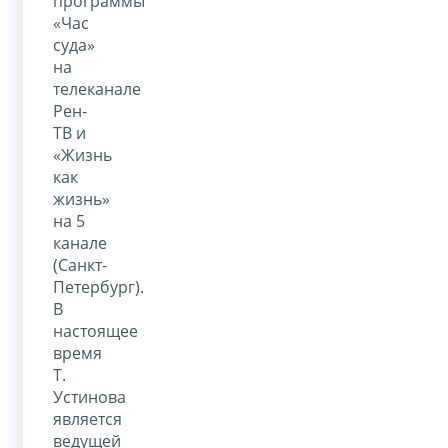
программы
«Час
суда»
на
телеканале
Рен-
ТВ и
«Жизнь
как
жизнь»
на 5
канале
(Санкт-
Петербург).
В
настоящее
время
Т.
Устинова
является
ведущей