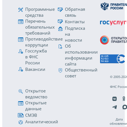
Программные
Обратная
средства
связь
Перечень
Контакты
обязательных
Подписка
требований
на
Противодействие
новости
коррупции
Об
Госслужба
использовании
в ФНС
информации
России
сайта
Вакансии
Общественный
совет
© 2005-202
ФНС Росси
Открытое
ведомство
Открытые
данные
СМЭВ
Дата
Аналитический
обновлени