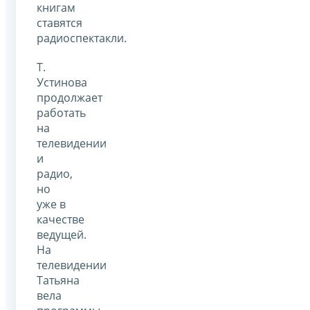
книгам
ставятся
радиоспектакли.
Т.
Устинова
продолжает
работать
на
телевидении
и
радио,
но
уже в
качестве
ведущей.
На
телевидении
Татьяна
вела