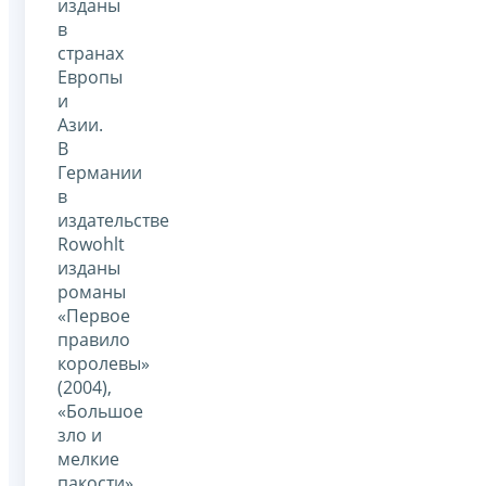
изданы
в
странах
Европы
и
Азии.
В
Германии
в
издательстве
Rowohlt
изданы
романы
«Первое
правило
королевы»
(2004),
«Большое
зло и
мелкие
пакости»