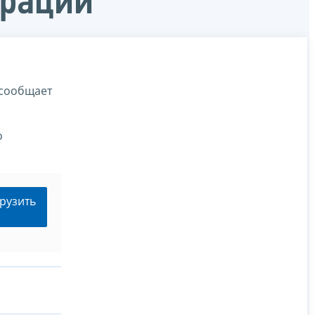
ерации
 сообщает
о
рузить