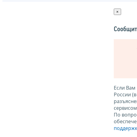
×
Сообщит
Если Вам
России (
разъясне
сервисо
По вопро
обеспече
поддержк