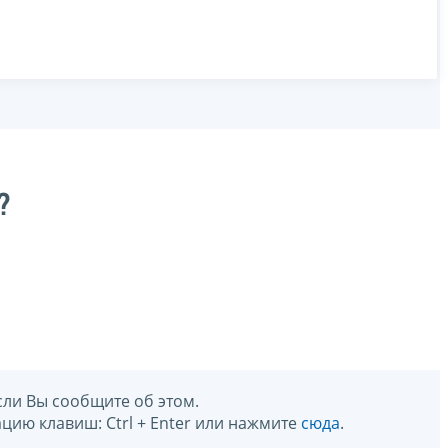
?
сли Вы сообщите об этом.
цию клавиш: Ctrl + Enter или нажмите
сюда
.