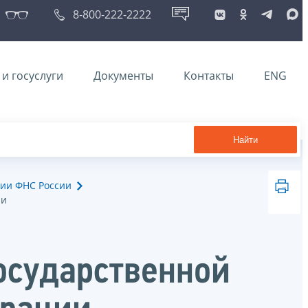
8-800-222-2222
и госуслуги
Документы
Контакты
ENG
Найти
ии ФНС России
ии
осударственной