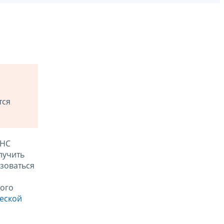
тся
ФНС
лучить
зоваться
ого
ческой