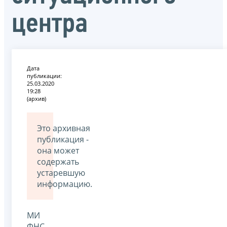
центра
Дата
публикации:
25.03.2020
19:28
(архив)
Это архивная
публикация -
она может
содержать
устаревшую
информацию.
МИ
ФНС