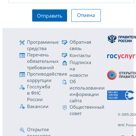
Отмена
Отправить
Программные
Обратная
средства
связь
Перечень
Контакты
обязательных
Подписка
требований
на
Противодействие
новости
коррупции
Об
Госслужба
использовании
в ФНС
информации
России
сайта
Вакансии
Общественный
совет
© 2005-202
ФНС Росси
Открытое
ведомство