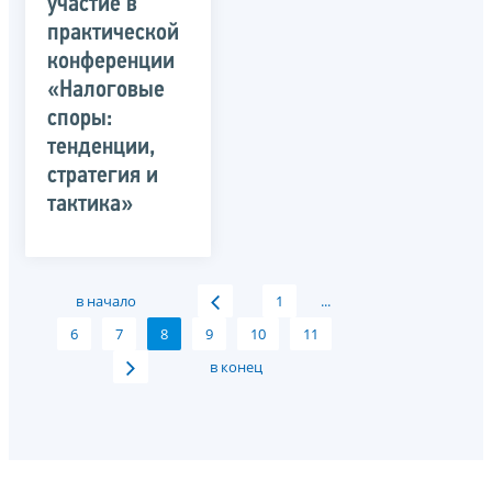
участие в
практической
конференции
«Налоговые
споры:
тенденции,
стратегия и
тактика»
в начало
1
...
6
7
8
9
10
11
в конец