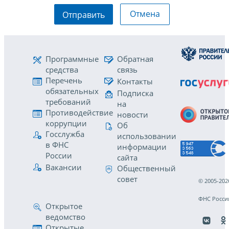
Отмена
Отправить
Программные
Обратная
средства
связь
Перечень
Контакты
обязательных
Подписка
требований
на
Противодействие
новости
коррупции
Об
Госслужба
использовании
в ФНС
информации
России
сайта
Вакансии
Общественный
совет
© 2005-202
ФНС Росси
Открытое
ведомство
Открытые