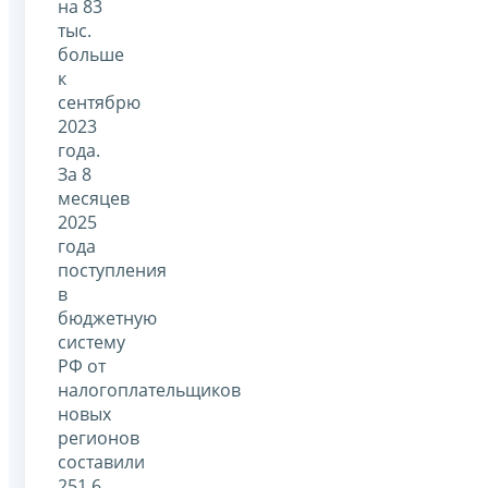
на 83
тыс.
больше
к
сентябрю
2023
года.
За 8
месяцев
2025
года
поступления
в
бюджетную
систему
РФ от
налогоплательщиков
новых
регионов
составили
251,6