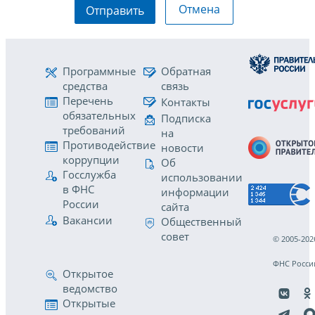
Отмена
Отправить
Программные
Обратная
средства
связь
Перечень
Контакты
обязательных
Подписка
требований
на
Противодействие
новости
коррупции
Об
Госслужба
использовании
в ФНС
информации
России
сайта
Вакансии
Общественный
совет
© 2005-202
ФНС Росси
Открытое
ведомство
Открытые