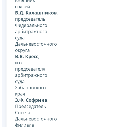
внешних
связей
В.Д. Калашников
,
председатель
Федерального
арбитражного
суда
Дальневосточного
округа
В.В. Кресс
,
и.о.
председателя
арбитражного
суда
Хабаровского
края
З.Ф. Софрина
,
Председатель
Совета
Дальневосточного
филиала