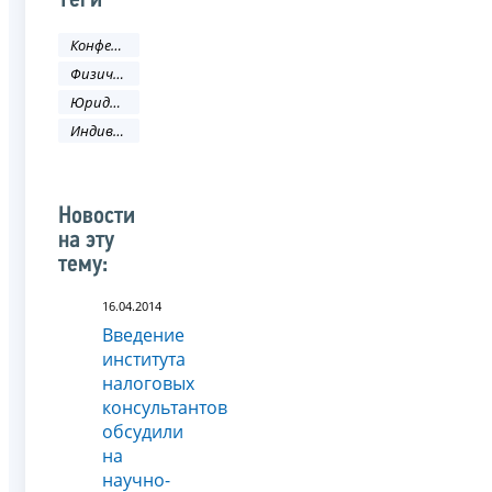
Теги
Конференция
Физическое лицо
Юридическое лицо
Индивидуальный предприниматель
Новости
на эту
тему:
16.04.2014
Введение
института
налоговых
консультантов
обсудили
на
научно-