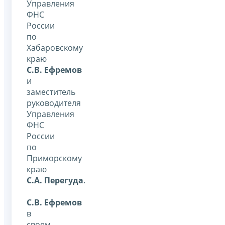
Управления
ФНС
России
по
Хабаровскому
краю
С.В. Ефремов
и
заместитель
руководителя
Управления
ФНС
России
по
Приморскому
краю
С.А. Перегуда
.
С.В. Ефремов
в
своем