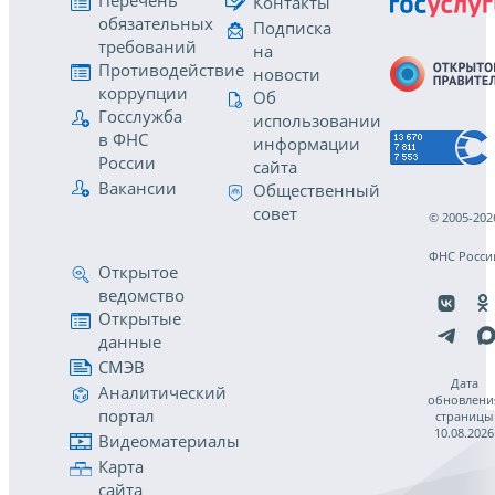
Перечень
Контакты
обязательных
Подписка
требований
на
Противодействие
новости
коррупции
Об
Госслужба
использовании
в ФНС
информации
России
сайта
Вакансии
Общественный
совет
© 2005-202
ФНС Росси
Открытое
ведомство
Открытые
данные
СМЭВ
Дата
Аналитический
обновлени
портал
страницы
10.08.2026
Видеоматериалы
Карта
сайта