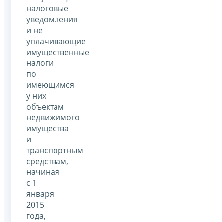
налоговые
уведомления
и не
уплачивающие
имущественные
налоги
по
имеющимся
у них
объектам
недвижимого
имущества
и
транспортным
средствам,
начиная
с 1
января
2015
года,