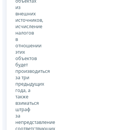
объектах
из
внешних
источников,
исчисление
налогов
в
отношении
этих
объектов
будет
производиться
за три
предыдущих
года, а
также
взиматься
штраф
за
непредставление
соответствующих