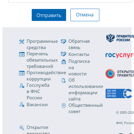
Отмена
Отправить
Программные
Обратная
средства
связь
Перечень
Контакты
обязательных
Подписка
требований
на
Противодействие
новости
коррупции
Об
Госслужба
использовании
в ФНС
информации
России
сайта
Вакансии
Общественный
совет
© 2005-202
ФНС Росси
Открытое
ведомство