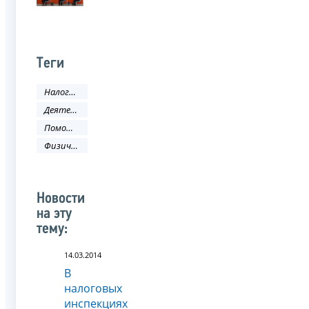
Теги
Налоги и сборы
Деятельность ФНС
Помощь налогоплательщику
Физическое лицо
Новости
на эту
тему:
14.03.2014
В
налоговых
инспекциях