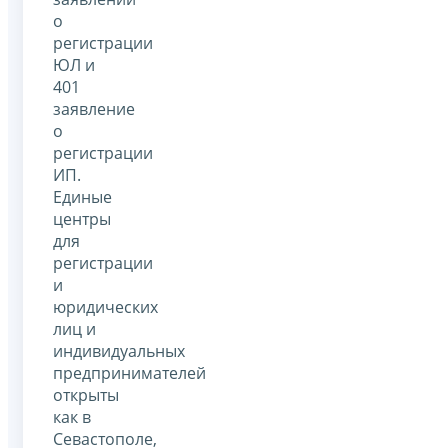
о
регистрации
ЮЛ и
401
заявление
о
регистрации
ИП.
Единые
центры
для
регистрации
и
юридических
лиц и
индивидуальных
предпринимателей
открыты
как в
Севастополе,