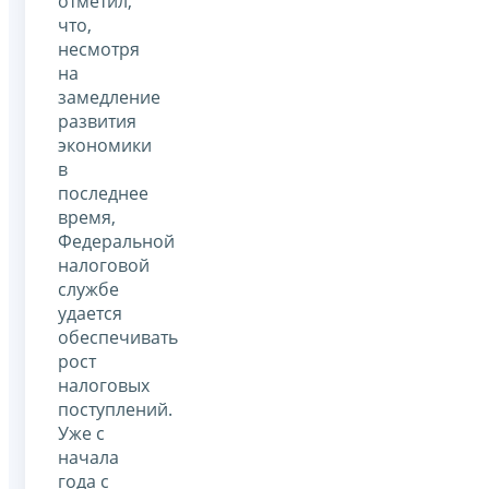
отметил,
что,
несмотря
на
замедление
развития
экономики
в
последнее
время,
Федеральной
налоговой
службе
удается
обеспечивать
рост
налоговых
поступлений.
Уже с
начала
года с