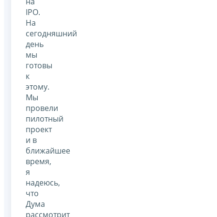
на
IPO.
На
сегодняшний
день
мы
готовы
к
этому.
Мы
провели
пилотный
проект
и в
ближайшее
время,
я
надеюсь,
что
Дума
рассмотрит