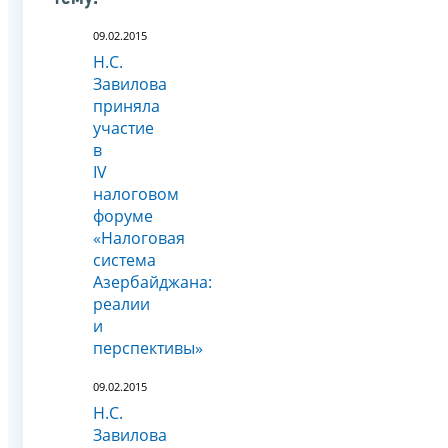
09.02.2015
Н.С.
Завилова
приняла
участие
в
IV
налоговом
форуме
«Налоговая
система
Азербайджана:
реалии
и
перспективы»
09.02.2015
Н.С.
Завилова