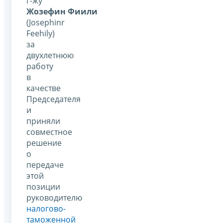
г-жу
Жозефин Фиили
(Josephinr
Feehily)
за
двухлетнюю
работу
в
качестве
Председателя
и
приняли
совместное
решение
о
передаче
этой
позиции
руководителю
налогово-
таможенной