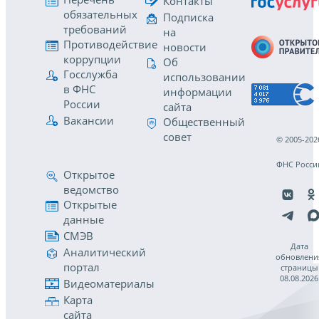
Контакты
обязательных
Подписка
требований
на
Противодействие
новости
коррупции
Об
Госслужба
использовании
в ФНС
информации
России
сайта
Вакансии
Общественный
совет
© 2005-202
ФНС Росси
Открытое
ведомство
Открытые
данные
СМЭВ
Дата
Аналитический
обновлени
портал
страницы
08.08.2026
Видеоматериалы
Карта
сайта