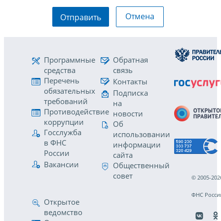
Отмена
Отправить
Программные
Обратная
средства
связь
Перечень
Контакты
обязательных
Подписка
требований
на
Противодействие
новости
коррупции
Об
Госслужба
использовании
в ФНС
информации
России
сайта
Вакансии
Общественный
совет
© 2005-202
ФНС Росси
Открытое
ведомство