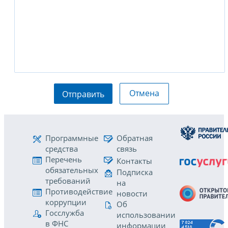
Отмена
Отправить
Программные
Обратная
средства
связь
Перечень
Контакты
обязательных
Подписка
требований
на
Противодействие
новости
коррупции
Об
Госслужба
использовании
в ФНС
информации