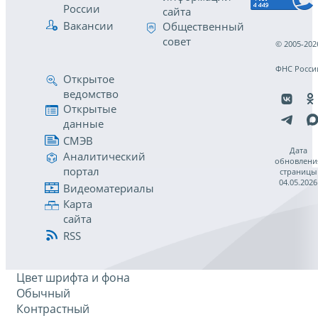
России
сайта
Вакансии
Общественный
совет
© 2005-202
ФНС Росси
Открытое
ведомство
Открытые
данные
СМЭВ
Дата
Аналитический
обновлени
портал
страницы
04.05.2026
Видеоматериалы
Карта
сайта
RSS
Цвет шрифта и фона
Обычный
Контрастный