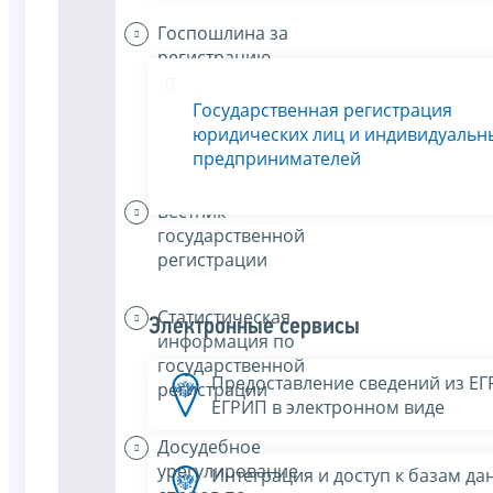
Госпошлина за
регистрацию
или плата за
предоставление
Государственная регистрация
сведений из
юридических лиц и индивидуальн
ЕГРЮЛ и ЕГРИП
предпринимателей
Вестник
государственной
регистрации
Статистическая
Электронные сервисы
информация по
государственной
Предоставление сведений из Е
регистрации
ЕГРИП в электронном виде
Досудебное
урегулирование
Интеграция и доступ к базам да