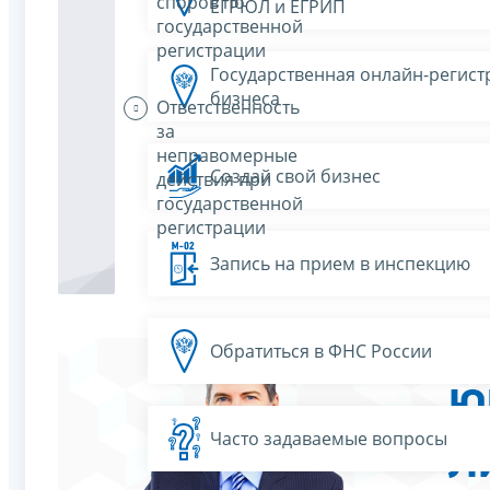
споров по
ЕГРЮЛ и ЕГРИП
государственной
регистрации
Государственная онлайн-регист
бизнеса
Ответственность
за
неправомерные
Создай свой бизнес
действия при
государственной
регистрации
Запись на прием в инспекцию
Обратиться в ФНС России
Часто задаваемые вопросы