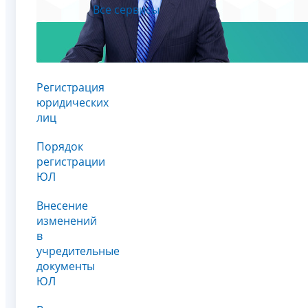
Все сервисы
Регистрация
юридических
лиц
Порядок
регистрации
ЮЛ
Внесение
изменений
в
учредительные
документы
ЮЛ