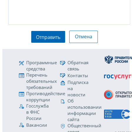
Отмена
Отправить
Программные
Обратная
средства
связь
Перечень
Контакты
обязательных
Подписка
требований
на
Противодействие
новости
коррупции
Об
Госслужба
использовании
в ФНС
информации
России
сайта
Вакансии
Общественный
совет