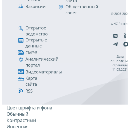
сайта
Вакансии
Общественный
совет
© 2005-202
ФНС Росси
Открытое
ведомство
Открытые
данные
СМЭВ
Дата
Аналитический
обновлени
портал
страницы
11.05.2021
Видеоматериалы
Карта
сайта
RSS
Цвет шрифта и фона
Обычный
Контрастный
Инверсия