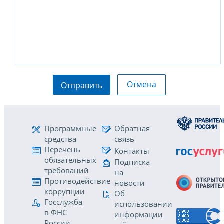
Отмена
Отправить
Программные
Обратная
средства
связь
Перечень
Контакты
обязательных
Подписка
требований
на
Противодействие
новости
коррупции
Об
Госслужба
использовании
в ФНС
информации
России