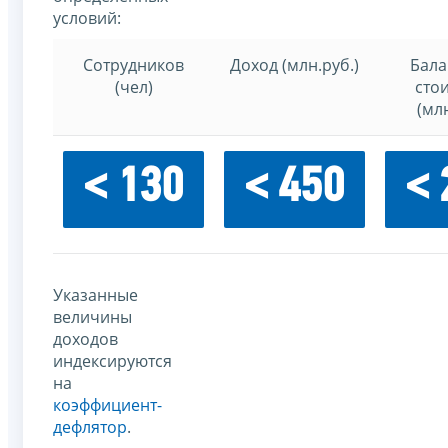
условий:
Сотрудников
Доход (млн.руб.)
Бала
(чел)
сто
(млн
< 130
< 450
< 
Указанные
величины
доходов
индексируются
на
коэффициент-
дефлятор
.