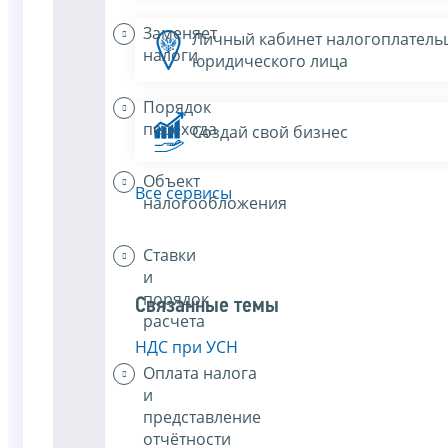
Заменяет
Личный кабинет налогоплатель
налоги
юридического лица
Порядок
перехода
Создай свой бизнес
Объект
Все сервисы
налогообложения
Ставки
и
порядок
Связанные темы
расчета
НДС при УСН
Оплата налога
и
представление
отчётности