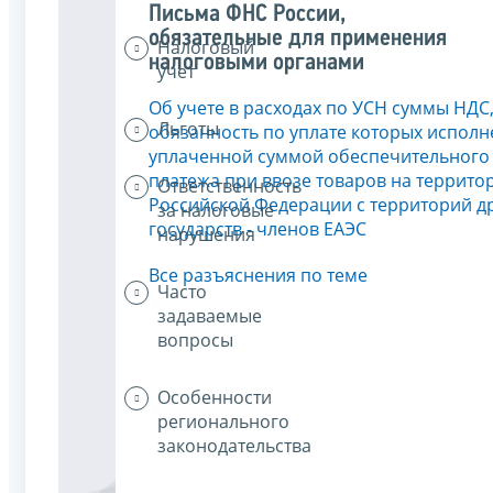
Письма ФНС России,
обязательные для применения
Налоговый
налоговыми органами
учет
Об учете в расходах по УСН суммы НДС
Льготы
обязанность по уплате которых исполн
уплаченной суммой обеспечительного
платежа при ввозе товаров на террито
Ответственность
Российской Федерации с территорий д
за налоговые
государств - членов ЕАЭС
нарушения
Все разъяснения по теме
Часто
задаваемые
вопросы
Особенности
регионального
законодательства