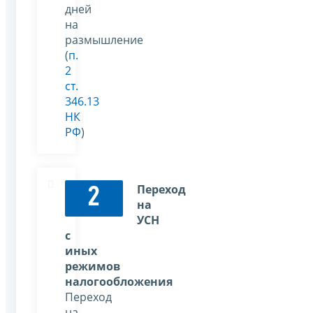
дней
на
размышление
(
п.
2
ст.
346.13
НК
РФ
)
Переход
2
на
УСН
с
иных
режимов
налогообложения
Переход
на