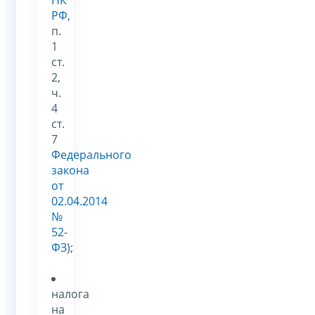
НК
РФ
,
п.
1
ст.
2,
ч.
4
ст.
7
Федерального
закона
от
02.04.2014
№
52-
ФЗ
);
налога
на