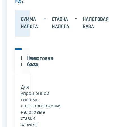
РФ
):
СУММА
=
СТАВКА
*
НАЛОГОВАЯ
НАЛОГА
НАЛОГА
БАЗА
Ставка
Налоговая
налога
база
Для
упрощённой
системы
налогообложения
налоговые
ставки
зависят