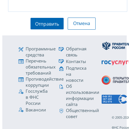
Отмена
Отправить
Программные
Обратная
средства
связь
Перечень
Контакты
обязательных
Подписка
требований
на
Противодействие
новости
коррупции
Об
Госслужба
использовании
в ФНС
информации
России
сайта
Вакансии
Общественный
совет
© 2005-202
ФНС Росси