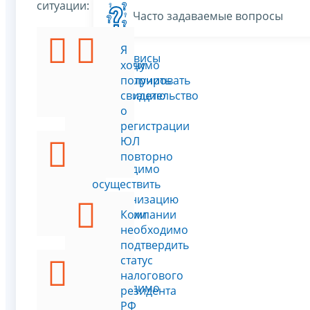
ситуации:
Часто задаваемые вопросы
Мне
Я
Все сервисы
необходимо
хочу
зарегистрировать
получить
организацию
свидетельство
о
регистрации
ЮЛ
Мне
повторно
необходимо
осуществить
реорганизацию
компании
Компании
необходимо
подтвердить
статус
Мне
налогового
необходимо
резидента
внести
РФ