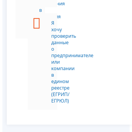
изменения
в
сведения
о
Я
ЮЛ
хочу
проверить
данные
о
предпринимателе
или
компании
в
едином
реестре
(ЕГРИП/
ЕГРЮЛ)