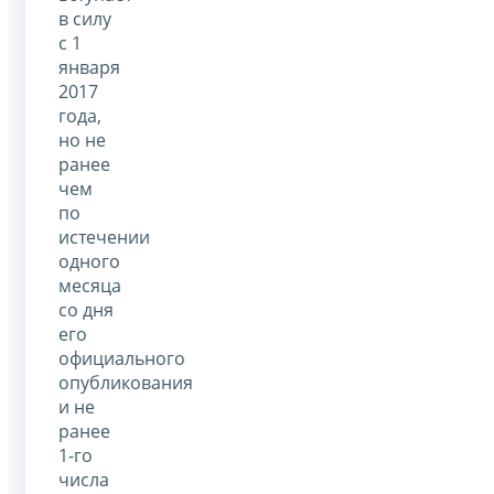
в силу
с 1
января
2017
года,
но не
ранее
чем
по
истечении
одного
месяца
со дня
его
официального
опубликования
и не
ранее
1-го
числа