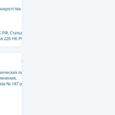
анкротства
К РФ
,
Статья
ья 226 НК РФ
зических лиц
менения,
ом № 147 от