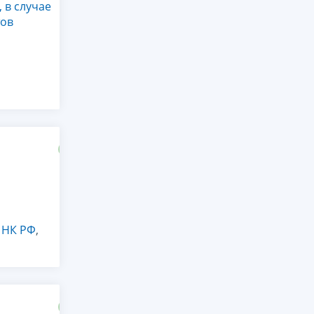
 в случае
тов
7 НК РФ
,