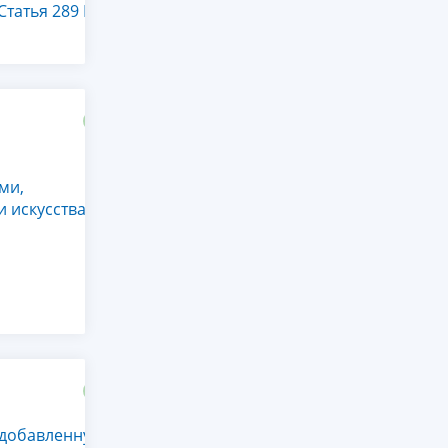
Статья 289 НК
ми,
 искусства,
 добавленную