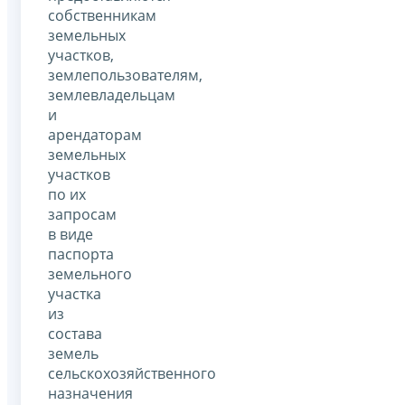
собственникам
земельных
участков,
землепользователям,
землевладельцам
и
арендаторам
земельных
участков
по их
запросам
в виде
паспорта
земельного
участка
из
состава
земель
сельскохозяйственного
назначения