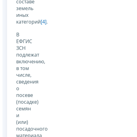
составе
земель
иных
категорий
[4]
.
В
ЕФГИС
ЗСН
подлежат
включению,
в том
числе,
сведения
о
посеве
(посадке)
семян
и
(или)
посадочного
материала