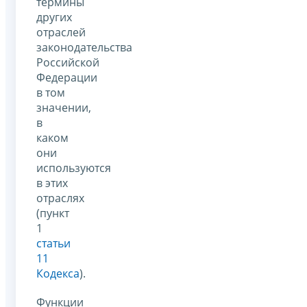
термины
других
отраслей
законодательства
Российской
Федерации
в том
значении,
в
каком
они
используются
в этих
отраслях
(пункт
1
статьи
11
Кодекса
).
Функции