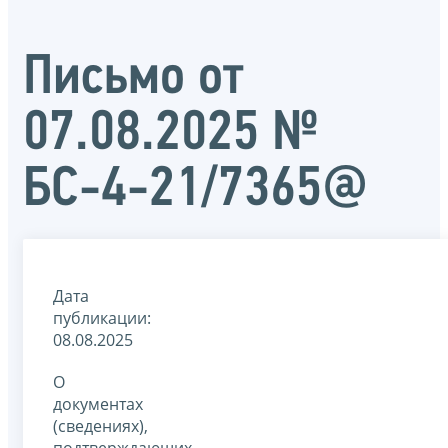
Письмо от
07.08.2025 №
БС-4-21/7365@
Дата
публикации:
08.08.2025
О
документах
(сведениях),
подтверждающих