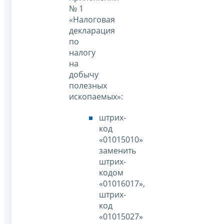
№ 1
«Налоговая
декларация
по
налогу
на
добычу
полезных
ископаемых»:
штрих-
код
«01015010»
заменить
штрих-
кодом
«01016017»,
штрих-
код
«01015027»