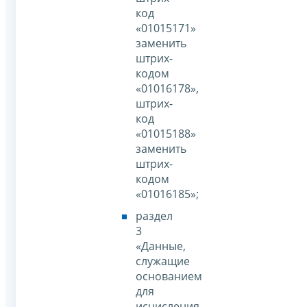
код
«01015171»
заменить
штрих-
кодом
«01016178»,
штрих-
код
«01015188»
заменить
штрих-
кодом
«01016185»;
раздел
3
«Данные,
служащие
основанием
для
исчисления