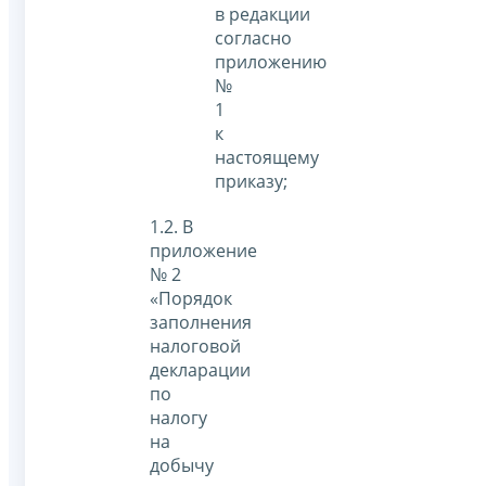
в редакции
согласно
приложению
№
1
к
настоящему
приказу;
1.2. В
приложение
№ 2
«Порядок
заполнения
налоговой
декларации
по
налогу
на
добычу