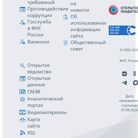
требований
на
Противодействие
новости
коррупции
Об
Госслужба
использовании
в ФНС
информации
России
сайта
Вакансии
Общественный
совет
© 2005-202
ФНС Росси
Открытое
ведомство
Открытые
данные
СМЭВ
Дата
Аналитический
обновлени
портал
страницы
07.08.2026
Видеоматериалы
Карта
сайта
RSS