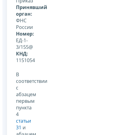
Приказ
Принявший
орган:
ФНС
России
Номер:
ЕД-1-
3/155@
КНД:
1151054
В
соответствии
с
абзацем
первым
пункта
4
статьи
31
и
абзацем