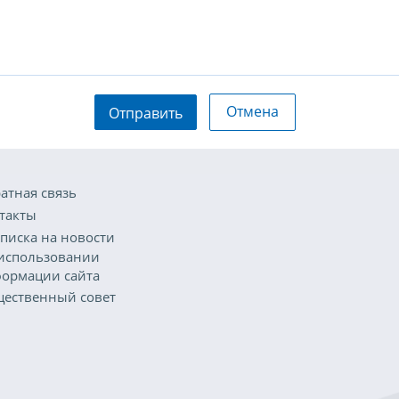
Отмена
Отправить
атная связь
такты
писка на новости
использовании
ормации сайта
ественный совет