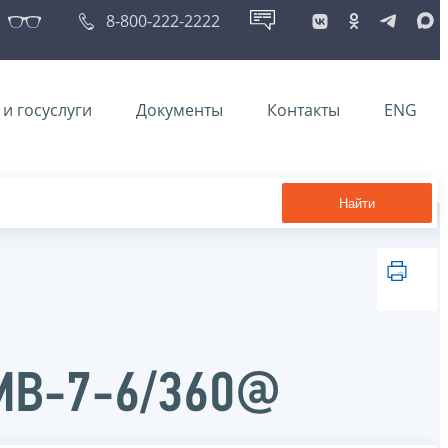
8-800-222-2222
и госуслуги
Документы
Контакты
ENG
Найти
ММВ-7-6/360@