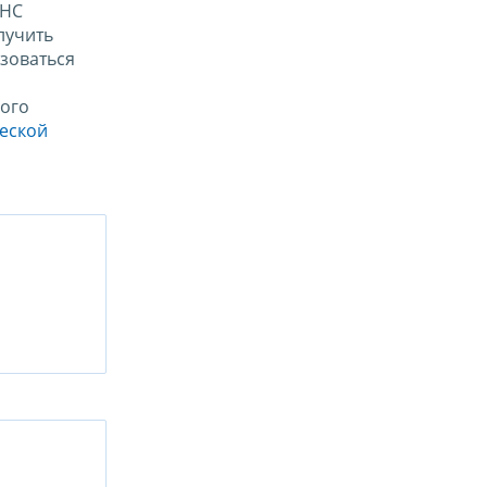
ФНС
лучить
зоваться
ого
ческой