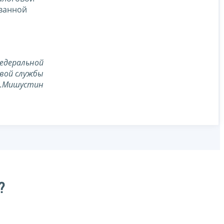
ованной
едеральной
вой службы
В.Мишустин
?