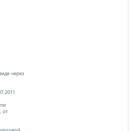
виде через
07.2011
ети
, от
алоговой