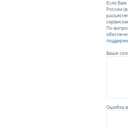
Если Вам
России (
разъясне
сервисо
По вопро
обеспече
поддержк
Ваше соо
Ошибка в 