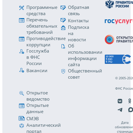
Программные
Обратная
средства
связь
Перечень
Контакты
обязательных
Подписка
требований
на
Противодействие
новости
коррупции
Об
Госслужба
использовании
в ФНС
информации
России
сайта
Вакансии
Общественный
совет
© 2005-202
ФНС Росси
Открытое
ведомство
Открытые
данные
СМЭВ
Дата
Аналитический
обновлени
портал
страницы