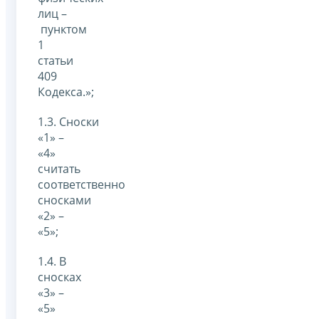
лиц –
пунктом
1
статьи
409
Кодекса.»;
1.3. Сноски
«1» –
«4»
считать
соответственно
сносками
«2» –
«5»;
1.4. В
сносках
«3» –
«5»