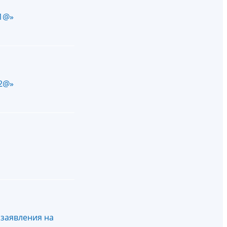
81@»
92@»
 заявления на