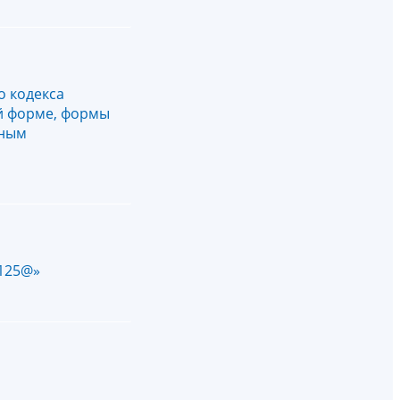
о кодекса
ой форме, формы
нным
1125@»