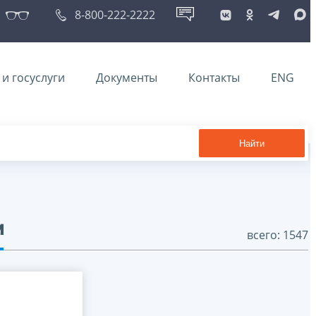
8-800-222-2222
и госуслуги
Документы
Контакты
ENG
Найти
и
всего: 1547