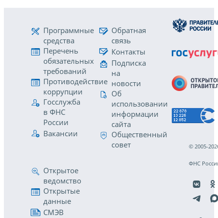
Программные
Обратная
средства
связь
Перечень
Контакты
обязательных
Подписка
требований
на
Противодействие
новости
коррупции
Об
Госслужба
использовании
в ФНС
информации
России
сайта
Вакансии
Общественный
совет
© 2005-202
ФНС Росси
Открытое
ведомство
Открытые
данные
СМЭВ