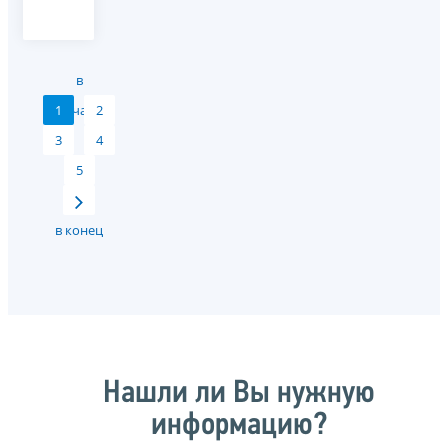
в
1
начало
2
3
4
5
в конец
Нашли ли Вы нужную
информацию?