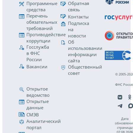
Программные
Обратная
средства
связь
Перечень
Контакты
обязательных
Подписка
требований
на
Противодействие
новости
коррупции
Об
Госслужба
использовании
в ФНС
информации
России
сайта
Вакансии
Общественный
совет
© 2005-202
ФНС Росси
Открытое
ведомство
Открытые
данные
СМЭВ
Дата
Аналитический
обновлени
портал
страницы
07.08.2026