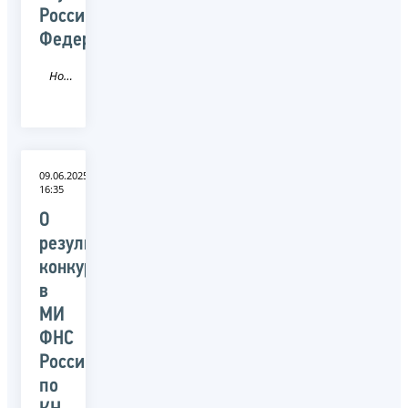
Российской
Федерации
Новость
09.06.2025
16:35
О
результатах
конкурса
в
МИ
ФНС
России
по