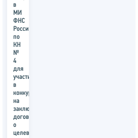
в
МИ
ФНС
России
по
КН
№
4
для
участия
в
конкурсе
на
заключение
договора
о
целевом