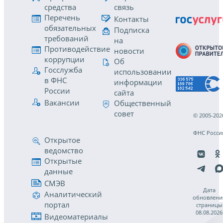
средства
связь
Перечень
Контакты
обязательных
Подписка
требований
на
Противодействие
новости
коррупции
Об
Госслужба
использовании
в ФНС
информации
России
сайта
Вакансии
Общественный
совет
© 2005-202
ФНС Росси
Открытое
ведомство
Открытые
данные
СМЭВ
Дата
Аналитический
обновлени
портал
страницы
08.08.2026
Видеоматериалы