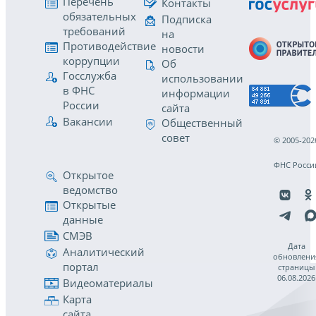
Перечень
Контакты
обязательных
Подписка
требований
на
Противодействие
новости
коррупции
Об
Госслужба
использовании
в ФНС
информации
России
сайта
Вакансии
Общественный
совет
© 2005-202
ФНС Росси
Открытое
ведомство
Открытые
данные
СМЭВ
Дата
Аналитический
обновлени
портал
страницы
06.08.2026
Видеоматериалы
Карта
сайта