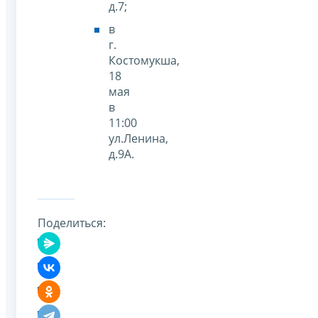
д.7;
в
г.
Костомукша,
18
мая
в
11:00
ул.Ленина,
д.9А.
Поделиться: