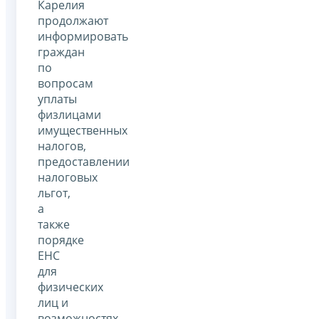
Карелия
продолжают
информировать
граждан
по
вопросам
уплаты
физлицами
имущественных
налогов,
предоставлении
налоговых
льгот,
а
также
порядке
ЕНС
для
физических
лиц и
возможностях