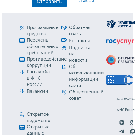
Отмена
Отправить
Программные
Обратная
средства
связь
Перечень
Контакты
обязательных
Подписка
требований
на
Противодействие
новости
коррупции
Об
Госслужба
использовании
в ФНС
информации
России
сайта
Вакансии
Общественный
совет
© 2005-202
ФНС Росси
Открытое
ведомство
Открытые
данные