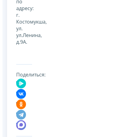
по
адресу:
г.
Костомукша,
ул.
ул.Ленина,
д.9А.
Поделиться: