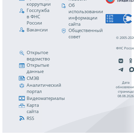
коррупции
Об
Госслужба
использовании
в ФНС
информации
России
сайта
Вакансии
Общественный
совет
© 2005-202
ФНС Росси
Открытое
ведомство
Открытые
данные
СМЭВ
Дата
Аналитический
обновлени
портал
страницы
08.08.2026
Видеоматериалы
Карта
сайта
RSS