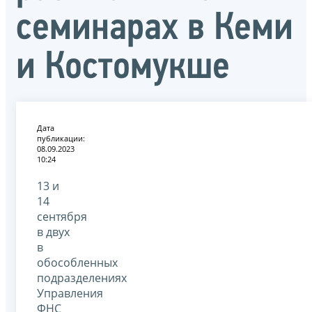
семинарах в Кеми
и Костомукше
Дата
публикации:
08.09.2023
10:24
13 и
14
сентября
в двух
в
обособленных
подразделениях
Управления
ФНС