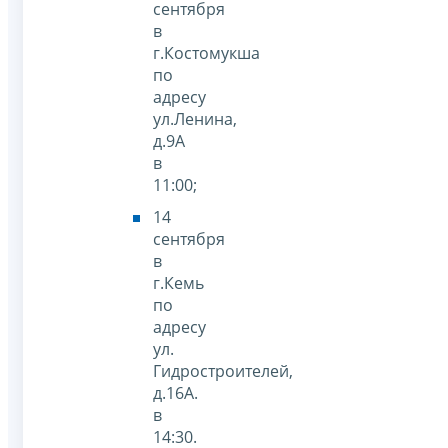
сентября
в
г.Костомукша
по
адресу
ул.Ленина,
д.9А
в
11:00;
14
сентября
в
г.Кемь
по
адресу
ул.
Гидростроителей,
д.16А.
в
14:30.