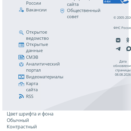
России
сайта
Вакансии
Общественный
совет
© 2005-202
ФНС Росси
Открытое
ведомство
Открытые
данные
СМЭВ
Дата
Аналитический
обновлени
портал
страницы
08.08.2026
Видеоматериалы
Карта
сайта
RSS
Цвет шрифта и фона
Обычный
Контрастный