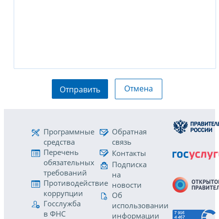
Отмена
Отправить
Программные
Обратная
средства
связь
Перечень
Контакты
обязательных
Подписка
требований
на
Противодействие
новости
коррупции
Об
Госслужба
использовании
в ФНС
информации