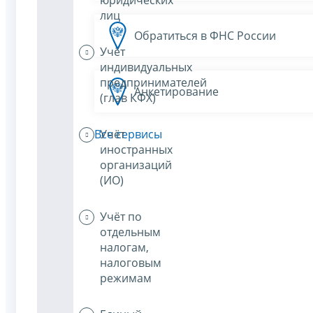
лиц
Обратиться в ФНС России
Учёт
индивидуальных
предпринимателей
Анкетирование
(глав КФХ)
Учёт
Все сервисы
иностранных
организаций
(ИО)
Учёт по
отдельным
налогам,
налоговым
режимам