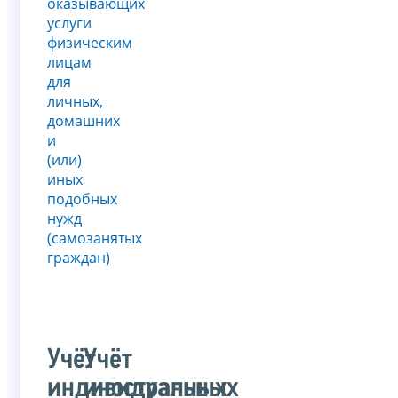
оказывающих
услуги
физическим
лицам
для
личных,
домашних
и
(или)
иных
подобных
нужд
(самозанятых
граждан)
Учёт
Учёт
индивидуальных
иностранных