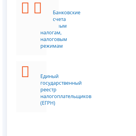
Учёт
Банковские
по
счета
отдельным
налогам,
налоговым
режимам
Единый
государственный
реестр
налогоплательщиков
(ЕГРН)