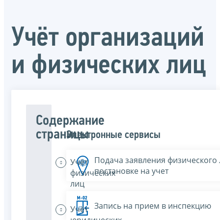
Учёт организаций
и физических лиц
Содержание
страницы
Электронные сервисы
Подача заявления физического 
Учёт
постановке на учет
физических
лиц
Запись на прием в инспекцию
Учёт
юридических