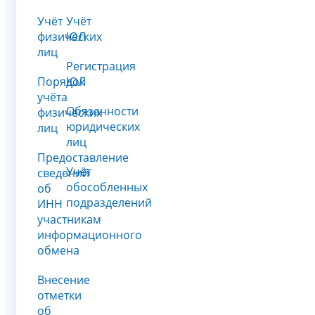
Учёт
Учёт
физических
ЮЛ
лиц
Регистрация
Порядок
ЮЛ
учёта
Обязанности
физических
юридических
лиц
лиц
Предоставление
Учёт
сведений
обособленных
об
подразделений
ИНН
участникам
информационного
обмена
Внесение
отметки
об