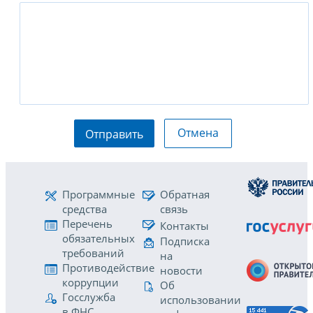
Отмена
Отправить
Программные
Обратная
средства
связь
Перечень
Контакты
обязательных
Подписка
требований
на
Противодействие
новости
коррупции
Об
Госслужба
использовании
в ФНС