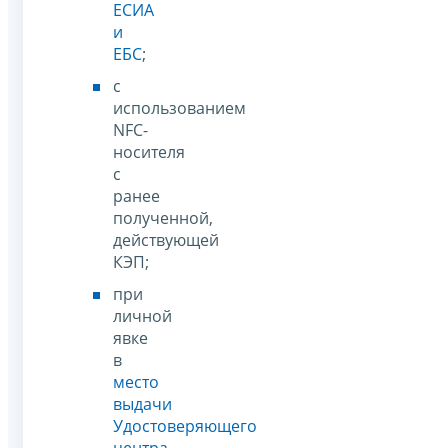
ЕСИА
и
ЕБС
;
с
использованием
NFC-
носителя
с
ранее
полученной,
действующей
КЭП;
при
личной
явке
в
место
выдачи
Удостоверяющего
центра