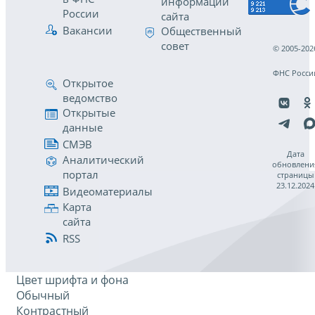
информации
России
сайта
Вакансии
Общественный
совет
© 2005-202
ФНС Росси
Открытое
ведомство
Открытые
данные
СМЭВ
Дата
Аналитический
обновлени
портал
страницы
23.12.2024
Видеоматериалы
Карта
сайта
RSS
Цвет шрифта и фона
Обычный
Контрастный