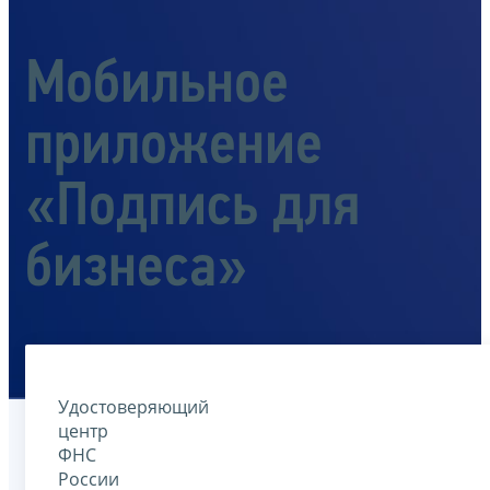
Мобильное
приложение
«Подпись для
бизнеса»
Удостоверяющий
центр
ФНС
России