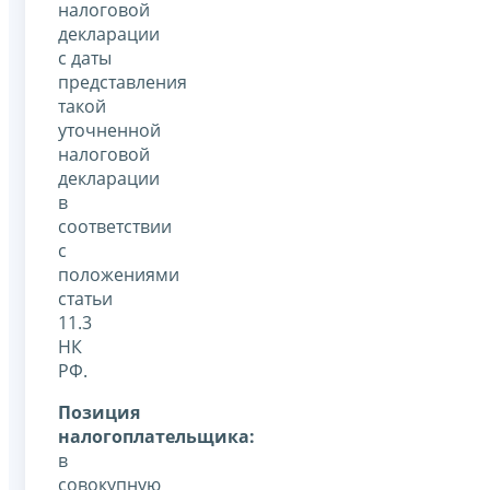
налоговой
декларации
с даты
представления
такой
уточненной
налоговой
декларации
в
соответствии
с
положениями
статьи
11.3
НК
РФ.
Позиция
налогоплательщика:
в
совокупную