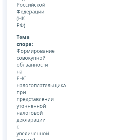
Российской
Федерации
(НК
РФ)
Тема
спора:
Формирование
совокупной
обязанности
на
ЕНС
налогоплательщика
при
представлении
уточненной
налоговой
декларации
с
увеличенной