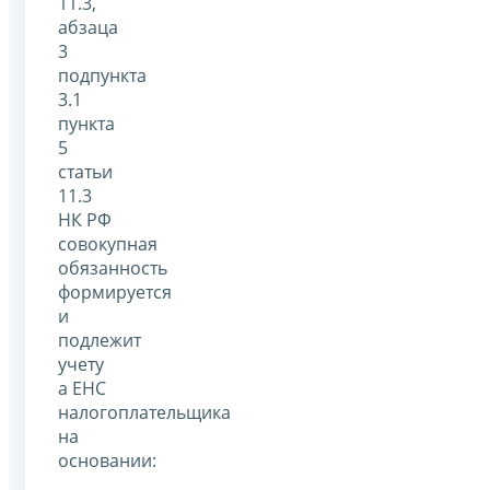
11.3,
абзаца
3
подпункта
3.1
пункта
5
статьи
11.3
НК РФ
совокупная
обязанность
формируется
и
подлежит
учету
а ЕНС
налогоплательщика
на
основании: