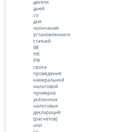
десяти
дней
со
дня
окончания
установленного
статьей
88
НК
РФ
срока
проведения
камеральной
налоговой
проверки
указанных
налоговых
деклараций
(расчетов)
или
со