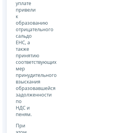
уплате
привели
к
образованию
отрицательного
сальдо
ЕНС, а
также
принятию
соответствующих
мер
принудительного
взыскания
образовавшейся
задолженности
по
НДС и
пеням.
При
этом