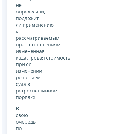
не
определяли,
подлежит
ли применению
к
рассматриваемым
правоотношениям
измененная
кадастровая стоимость
при ее
изменении
решением
суда в
ретроспективном
порядке.
В
свою
очередь,
по