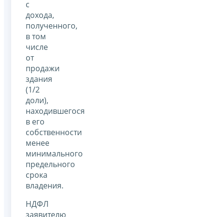
с
дохода,
полученного,
в том
числе
от
продажи
здания
(1/2
доли),
находившегося
в его
собственности
менее
минимального
предельного
срока
владения.
НДФЛ
заявителю