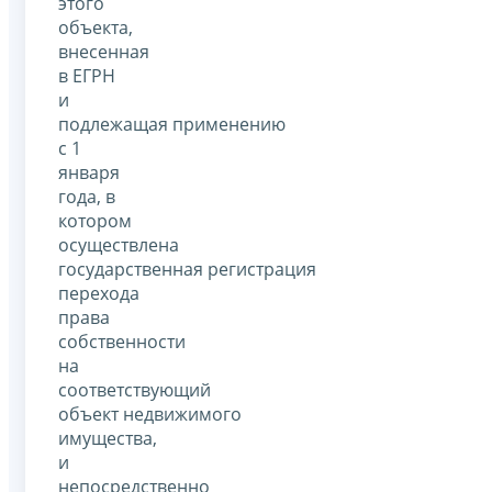
этого
объекта,
внесенная
в ЕГРН
и
подлежащая применению
с 1
января
года, в
котором
осуществлена
государственная регистрация
перехода
права
собственности
на
соответствующий
объект недвижимого
имущества,
и
непосредственно