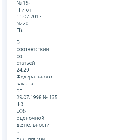
№ 15-
П и от
11.07.2017
№ 20-
П).
В
соответствии
со
статьей
24.20
Федерального
закона
от
29.07.1998 № 135-
ФЗ
«Об
оценочной
деятельности
в
Российской