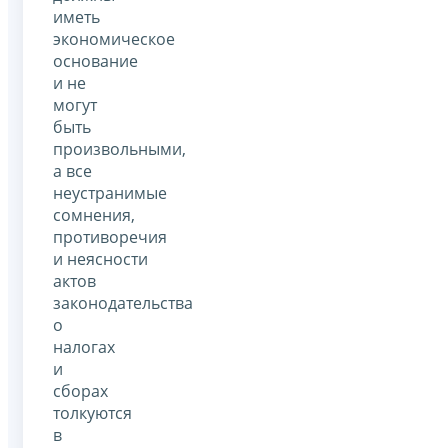
иметь
экономическое
основание
и не
могут
быть
произвольными,
а все
неустранимые
сомнения,
противоречия
и неясности
актов
законодательства
о
налогах
и
сборах
толкуются
в