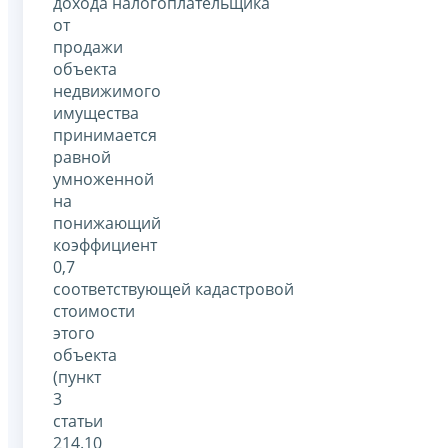
дохода налогоплательщика
от
продажи
объекта
недвижимого
имущества
принимается
равной
умноженной
на
понижающий
коэффициент
0,7
соответствующей кадастровой
стоимости
этого
объекта
(пункт
3
статьи
214.10