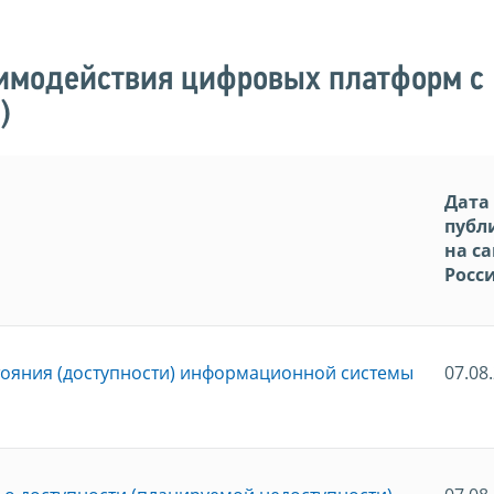
имодействия цифровых платформ с
)
Дата
публ
на с
Росс
тояния (доступности) информационной системы
07.08