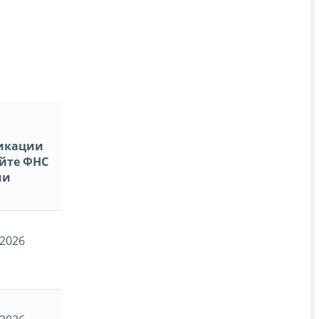
икации
айте ФНС
ии
.2026