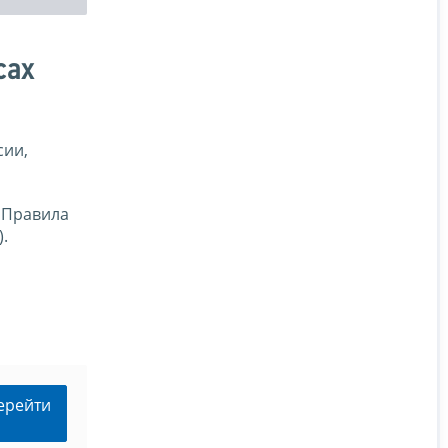
сах
сии,
 Правила
).
ерейти