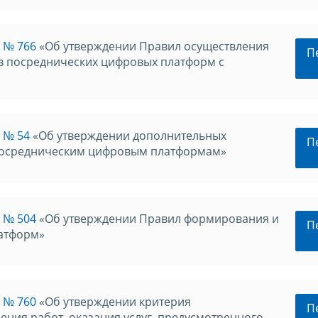
 № 766
«Об утверждении Правил осуществления
П
 посреднических цифровых платформ с
 № 54
«Об утверждении дополнительных
П
посредническим цифровым платформам»
6 № 504
«Об утверждении Правил формирования и
П
латформ»
 № 760
«Об утверждении критерия
П
ния работ, оказания услуг, предусмотренного