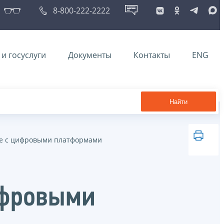
8-800-222-2222
и госуслуги
Документы
Контакты
ENG
Найти
е с цифровыми платформами
ифровыми