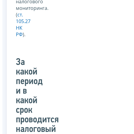
налогового
мониторинга.
(
ст.
105.27
НК
РФ
).
За
какой
период
и в
какой
срок
проводится
налоговый