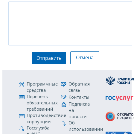
Отмена
Отправить
Программные
Обратная
средства
связь
Перечень
Контакты
обязательных
Подписка
требований
на
Противодействие
новости
коррупции
Об
Госслужба
использовании