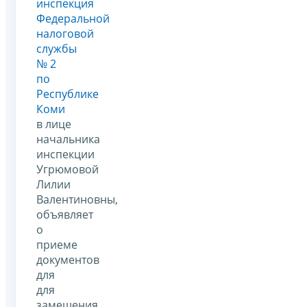
инспекция
Федеральной
налоговой
службы
№ 2
по
Республике
Коми
в лице
начальника
инспекции
Угрюмовой
Лилии
Валентиновны,
объявляет
о
приеме
документов
для
для
замещения