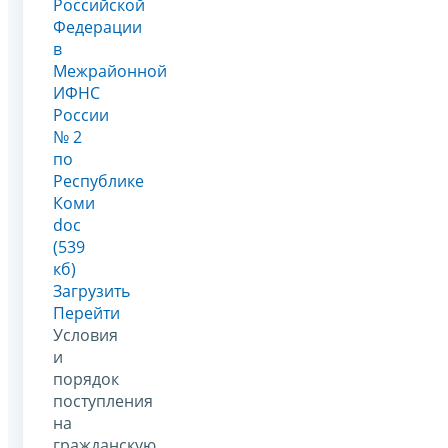
Российской
Федерации
в
Межрайонной
ИФНС
России
№ 2
по
Республике
Коми
doc
(539
кб)
Загрузить
Перейти
Условия
и
порядок
поступления
на
гражданскую