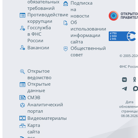
обязательных
Подписка
требований
на
Противодействие
новости
коррупции
Об
Госслужба
использовании
в ФНС
информации
России
сайта
Вакансии
Общественный
совет
© 2005-202
ФНС Росси
Открытое
ведомство
Открытые
данные
СМЭВ
Дата
Аналитический
обновлени
портал
страницы
08.08.2026
Видеоматериалы
Карта
сайта